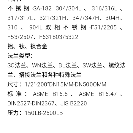
不锈钢-SA-182 304/304L、316/316L、
317/317L、321/321H、347/347H、304H、
310、904L双相不锈钢-F51/2205、
F53/2507、F631803/5322
铝、钛、镍合金
法兰类型：
SO法兰、WN法兰、BL法兰、SW法兰、螺纹法
兰、搭接法兰和各种特殊法兰
尺寸：1/2“-200”DN15MM-DN500OMM
标准：ASME B16.5、ASME B16.47、
DIN2527-DIN2367、JIS B2220
压力：150LB-2500LB