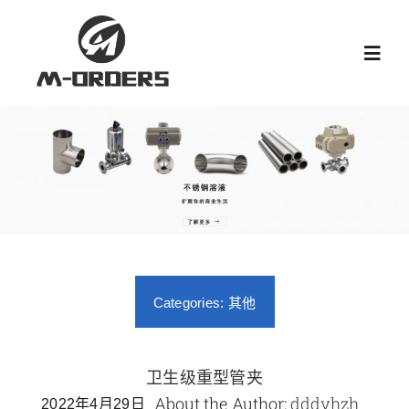
跳
过
Toggl
内
Navig
容
首页
关于我们
产品中心
Categories:
其他
新闻中心
阀门知识
卫生级重型管夹
About the Author:
dddyhzh
2022年4月29日