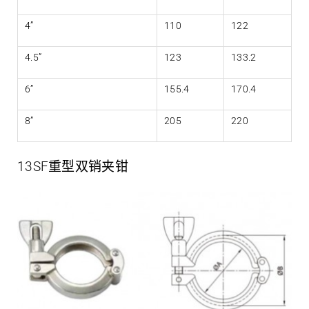
4”
110
122
4.5”
123
133.2
6”
155.4
170.4
8”
205
220
13SF重型双销夹钳