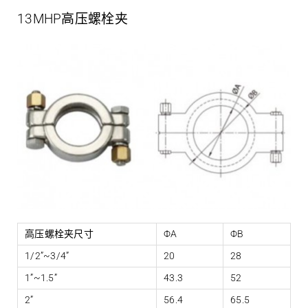
13MHP高压螺栓夹
高压螺栓夹尺寸
ΦA
ΦB
1/2”~3/4”
20
28
1”~1.5”
43.3
52
2”
56.4
65.5