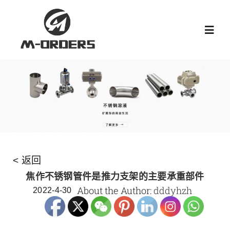
跳
过
Toggl
内
Navig
容
首页
关于我们
产品中心
< 返回
新闻中心
焦作不锈钢管件是推力支架的主要承重部件
About the Author:
dddyhzh
2022-4-30
阀门知识